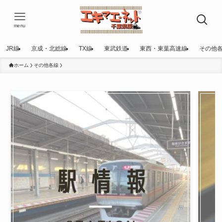
menu
JR線
京成・北総線
TX線
東武鉄道
東西・東葉高速線
その他
ホーム
その他各線