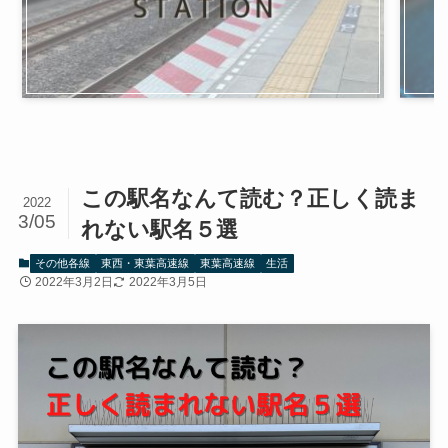
この駅名なんて読む？正しく読ま
2022
3/05
れない駅名５選
その他各線
東西・東葉高速線
東葉高速線
生活
2022年3月2日
2022年3月5日