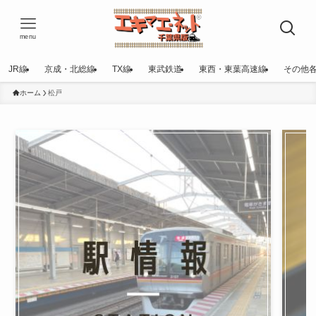
menu
JR線
京成・北総線
TX線
東武鉄道
東西・東葉高速線
その他
ホーム
松戸