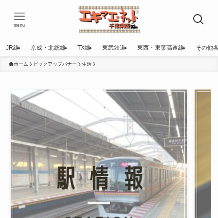
menu
JR線
京成・北総線
TX線
東武鉄道
東西・東葉高速線
その他
ホーム
ピックアップバナー
生活