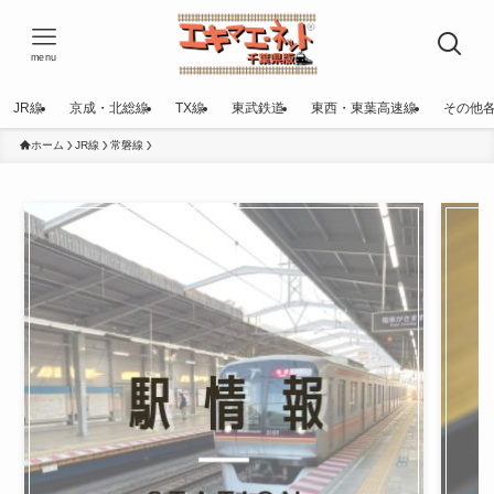
menu
JR線
京成・北総線
TX線
東武鉄道
東西・東葉高速線
その他
ホーム
JR線
常磐線