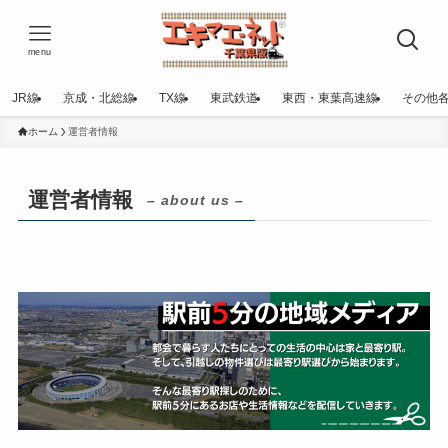
menu
JR線
京成・北総線
TX線
東武鉄道
東西・東葉高速線
その他
ホーム
運営者情報
運営者情報
– about us –